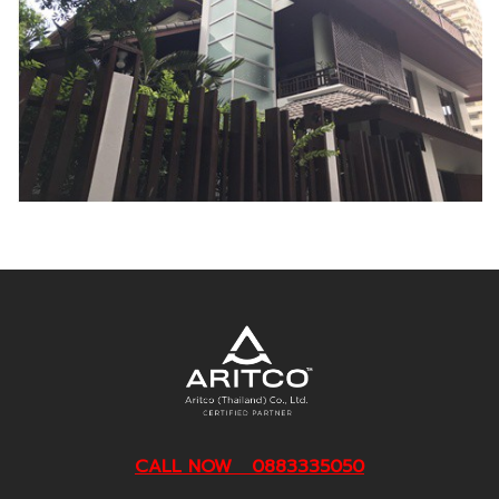
CALL NOW 0883335050