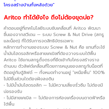
โครงสร้างบ้านทั้งหลังด้วย"
Aritco ทำได้ยังไง ถึงไม่ต้องขุดบ่อ?
คำตอบอยู่ที่เทคโนโลยีระบบขับเคลื่อนที่ Aritco พัฒนา
ขึ้นเองจากสวีเดน — ระบบ Screw & Nut Drive (สกรู
และน็อต) ที่ได้รับการจดสิทธิบัตรเฉพาะ
หลักการทำงานของระบบ Screw & Nut คือ
แทนที่จะใช้
น้ำมันไฮดรอลิกหรือสายเคเบิลที่ต้องวางระบบใต้พื้น
Aritco ใช้แกนสกรูตั้งตรงที่ยึดเข้ากับโครงสร้างราง
ด้านบน ตัวลิฟต์เคลื่อนที่โดยการหมุนของสกรูกับน็อตที่
ติดอยู่กับตู้ลิฟต์ — ทั้งหมดทำงานอยู่ "เหนือพื้น" 100%
ไม่มีชิ้นส่วนใดต้องฝังลงดิน
•
ไม่มีน้ำมันไฮดรอลิก
— ไม่มีความเสี่ยงรั่วซึม ไม่ต้องมี
บ่อรองรับ
•
ไม่มีสายเคเบิล
— ไม่ต้องการห้องเครื่องบนดาดฟ้าหรือ
ใต้พื้น