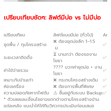
เปรียบเทียบชัดๆ: ลิฟต์มีบ่อ vs ไม่มีบ่อ
เปรียบเทียบ
ลิฟต์แบบมีบ่อ (ทั่วไป)
Arit
❌ ต้องขุดบ่อลึก 1–1.5
ขุดพื้น / ทุบโครงสร้าง
✅ ไ
ม.
⏳ นานกว่า ต้องรองาน
ระยะเวลาติดตั้ง
✅ ร
โยธา
???? บวกค่าขุดบ่อ + งาน
ค่าใช้จ่ายรวม
✅ ต
โยธา
เหมาะกับบ้านเก่า
❌ กระทบโครงสร้างเดิม
✅ ติ
ห้องเครื่อง
❌ ต้องการพื้นที่พิเศษ
✅ ไม
ความปลอดภัยหากไฟดับ
⚠️ ขึ้นอยู่กับระบบ Backup
✅ ห
* ตัวเลขและเงื่อนไขอาจแตกต่างตามโครงสร้างบ้าน
แต่ละหลัง แนะนำให้ให้ทีมวิศวกรประเมินก่อนเสมอ