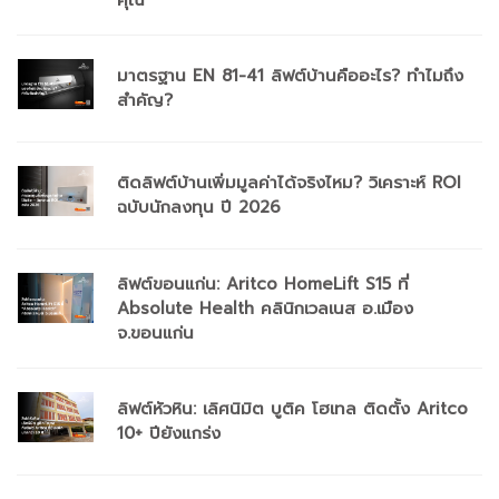
มาตรฐาน EN 81-41 ลิฟต์บ้านคืออะไร? ทำไมถึง
สำคัญ?
ติดลิฟต์บ้านเพิ่มมูลค่าได้จริงไหม? วิเคราะห์ ROI
ฉบับนักลงทุน ปี 2026
ลิฟต์ขอนแก่น: Aritco HomeLift S15 ที่
Absolute Health คลินิกเวลเนส อ.เมือง
จ.ขอนแก่น
ลิฟต์หัวหิน: เลิศนิมิต บูติค โฮเทล ติดตั้ง Aritco
10+ ปียังแกร่ง