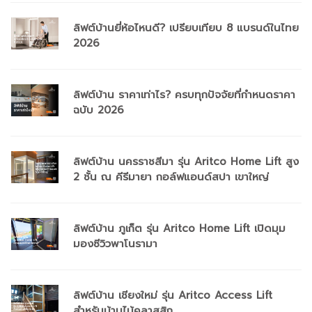
ลิฟต์บ้านยี่ห้อไหนดี? เปรียบเทียบ 8 แบรนด์ในไทย
2026
ลิฟต์บ้าน ราคาเท่าไร? ครบทุกปัจจัยที่กำหนดราคา
ฉบับ 2026
ลิฟต์บ้าน นครราชสีมา รุ่น Aritco Home Lift สูง
2 ชั้น ณ คีรีมายา กอล์ฟแอนด์สปา เขาใหญ่
ลิฟต์บ้าน ภูเก็ต รุ่น Aritco Home Lift เปิดมุม
มองซีวิวพาโนรามา
ลิฟต์บ้าน เชียงใหม่ รุ่น Aritco Access Lift
สำหรับบ้านไม้คลาสสิก