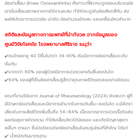
ข้อเข่าเสื่อม (Knee Osteoarthritis)
คือภาวะที่ผิวกระดูกอ่อนบริเวณข้อ
เข่าเริ่มเสื่อมสภาพจากการใช้งานสะสม ทำให้กระดูกในข้อเสียดสีกัน ส่ง
ผลให้เกิดอาการปวดข้อ เข่าขัด ข้อเข่าบวมอักเสบ และเคลื่อนไหวลำบาก
สถิติและข้อมูลทางการแพทย์ที่น่ากังวล จากข้อมูลของ
ศูนย์วิจัยโรคข้อ โรงพยาบาลศิริราช ระบุว่า
✔️คนไทยอายุ 40 ปีขึ้นไปกว่า 34-45% เริ่มมีอาการข้อเข่าเสื่อมระดับ
เริ่มต้น
✔️มากกว่า 60% ของผู้ป่วยมีอาการปวดเวลาเดินขึ้นลงบันได
✔️64% ของผู้ที่เป็นข้อเข่าเสื่อมรู้สึกว่าคุณภาพชีวิตลดลงอย่างชัดเจน
ขณะที่งานวิจัยจาก
Journal of Rheumatology (2024)
ยังพบว่า ผู้ที่
มีปัญหาข้อเข่าเสื่อมและมีอาการลำบากในการเดินขึ้น–ลงบันได จะมีอัตรา
เสี่ยงในการเสียชีวิตเพิ่มขึ้นถึง 54–84% เนื่องจากอาการปวดเรื้อรังส่ง
ผลต่อสุขภาพโดยรวม ทำให้เคลื่อนไหวได้น้อยลง และเกิดปัญหาสุขภา
พอื่นๆ ตามมา ซึ่งปัจจัยเร่งโรคข้อเข่าเสื่อมในคนรุ่นใหม่ที่สำคัญ ได้แก่
✔️ น้ำหนักเกินมาตรฐาน