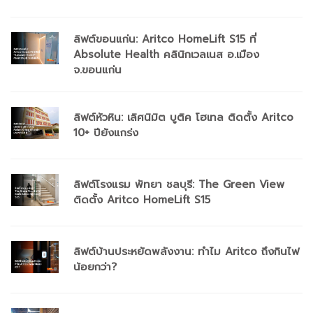
ลิฟต์ขอนแก่น: Aritco HomeLift S15 ที่
Absolute Health คลินิกเวลเนส อ.เมือง
จ.ขอนแก่น
ลิฟต์หัวหิน: เลิศนิมิต บูติค โฮเทล ติดตั้ง Aritco
10+ ปียังแกร่ง
ลิฟต์โรงแรม พัทยา ชลบุรี: The Green View
ติดตั้ง Aritco HomeLift S15
ลิฟต์บ้านประหยัดพลังงาน: ทำไม Aritco ถึงกินไฟ
น้อยกว่า?