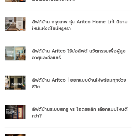
ลิฟต์บ้าน กรุงเทพ รุ่น Aritco Home Lift นิยาม
ใหม่แห่งดีไซน์หรูหรา
ลิฟต์บ้าน Aritco ไร้บ่อลิฟต์ นวัตกรรมเพื่อผู้สูง
อายุและวีลแชร์
ลิฟต์บ้าน Aritco | ออกแบบบ้านให้พร้อมทุกช่วง
ชีวิต
ลิฟต์บ้านระบบสกรู vs ไฮดรอลิก เลือกแบบไหนดี
กว่า?