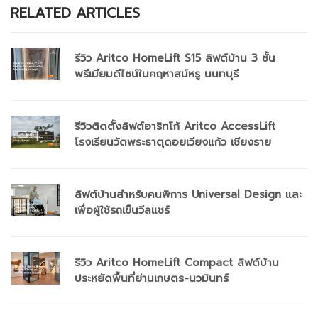
RELATED ARTICLES
รีวิว Aritco HomeLift S15 ลิฟต์บ้าน 3 ชั้น
พรีเมียมดีไซน์ในคฤหาสน์หรู นนทบุรี
รีวิวติดตั้งลิฟต์อาริทโก้ Aritco AccessLift
โรงเรียนวัดพระธาตุดอยเวียงแก้ว เชียงราย
ลิฟต์บ้านสำหรับคนพิการ Universal Design และ
เพื่อผู้ใช้รถเข็นวีลแชร์
รีวิว Aritco HomeLift Compact ลิฟต์บ้าน
ประหยัดพื้นที่ย่านเกษตร-นวมินทร์