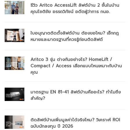
รีวิว Aritco AccessLift ลิฟต์บ้าน 2 ชั้นในบ้าน
คุณโชติชัย อรรถวิภัชน์ อดีตผู้ว่าการ กนอ.
ใบอนุญาตติดตั้งลิฟต์บ้าน ต้องขอไหม? เช็กกฎ
หมายและมาตรฐานที่ควรรู้ก่อนติดลิฟต์
Aritco 3 รุ่น ต่างกันอย่างไร? HomeLift /
Compact / Access เลือกแบบไหนเหมาะกับบ้าน
คุณ
มาตรฐาน EN 81-41 ลิฟต์บ้านคืออะไร? ทำไมถึง
สำคัญ?
ติดลิฟต์บ้านเพิ่มมูลค่าได้จริงไหม? วิเคราะห์ ROI
ฉบับนักลงทุน ปี 2026