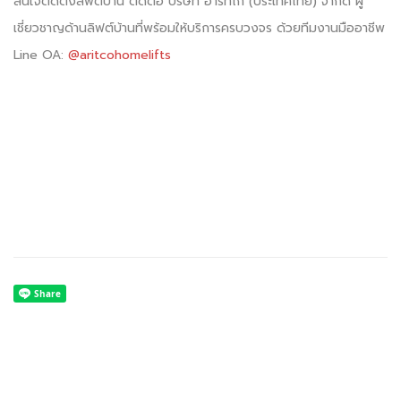
สนใจติดตั้งลิฟต์บ้าน ติดต่อ
บริษัท อาริทโก้ (ประเทศไทย) จำกัด
ผู้
เชี่ยวชาญด้านลิฟต์บ้านที่พร้อมให้บริการครบวงจร ด้วยทีมงานมืออาชีพ
Line OA:
@aritcohomelifts