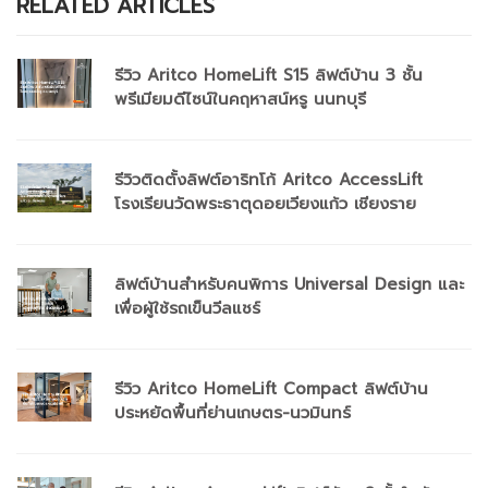
RELATED ARTICLES
รีวิว Aritco HomeLift S15 ลิฟต์บ้าน 3 ชั้น
พรีเมียมดีไซน์ในคฤหาสน์หรู นนทบุรี
รีวิวติดตั้งลิฟต์อาริทโก้ Aritco AccessLift
โรงเรียนวัดพระธาตุดอยเวียงแก้ว เชียงราย
ลิฟต์บ้านสำหรับคนพิการ Universal Design และ
เพื่อผู้ใช้รถเข็นวีลแชร์
รีวิว Aritco HomeLift Compact ลิฟต์บ้าน
ประหยัดพื้นที่ย่านเกษตร-นวมินทร์