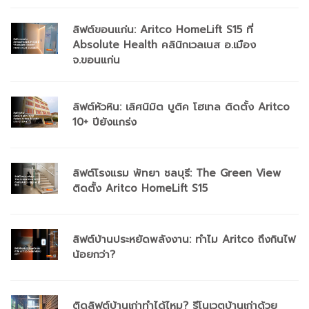
ลิฟต์ขอนแก่น: Aritco HomeLift S15 ที่
Absolute Health คลินิกเวลเนส อ.เมือง
จ.ขอนแก่น
ลิฟต์หัวหิน: เลิศนิมิต บูติค โฮเทล ติดตั้ง Aritco
10+ ปียังแกร่ง
ลิฟต์โรงแรม พัทยา ชลบุรี: The Green View
ติดตั้ง Aritco HomeLift S15
ลิฟต์บ้านประหยัดพลังงาน: ทำไม Aritco ถึงกินไฟ
น้อยกว่า?
ติดลิฟต์บ้านเก่าทำได้ไหม? รีโนเวตบ้านเก่าด้วย