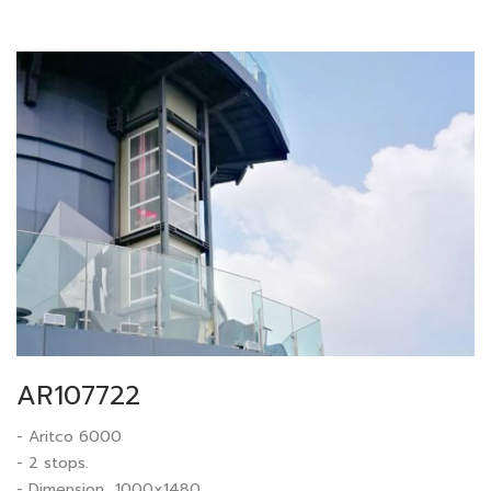
AR107722
- Aritco 6000
- 2 stops.
- Dimension 1000x1480